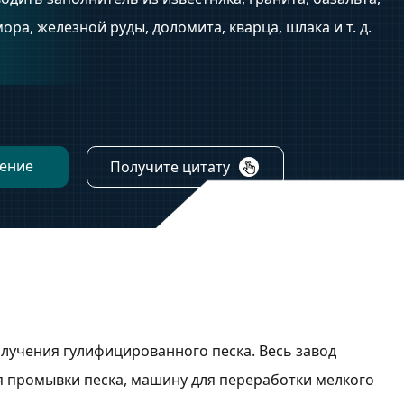
ра, железной руды, доломита, кварца, шлака и т. д.
ение
Получите цитату
олучения гулифицированного песка. Весь завод
я промывки песка, машину для переработки мелкого