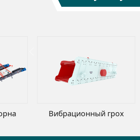
Previous
Вибрационный грох
Моби