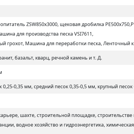
ропитатель ZSW850x3000, щековая дробилка PE500x750,
Р
машина для производства песка VSI7611,
й грохот, Машина для переработки песка, Ленточный к
ранит, базальт, кварц, речной камень и т. Д.
м
 0,25-0,35 мм, средний песок 0,35-0,5 мм, крупный песок 
карьере, шахте, строительной площадке, строительстве 
анции, водное хозяйство и гидроэнергетика, химическа