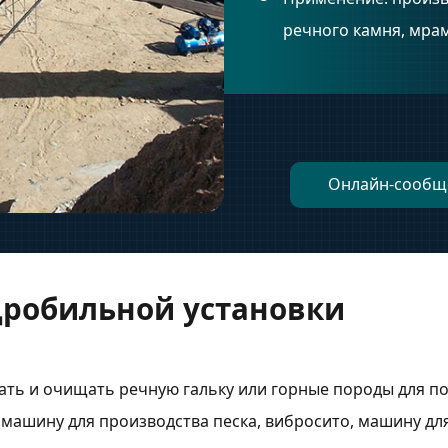
речного камня, мрамо
Онлайн-сообщ
дробильной установки
ать и очищать речную гальку или горные породы для п
машину для производства песка, вибросито, машину дл