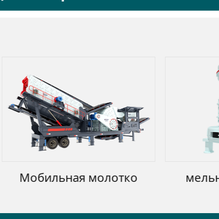
льная молотко
мельница для