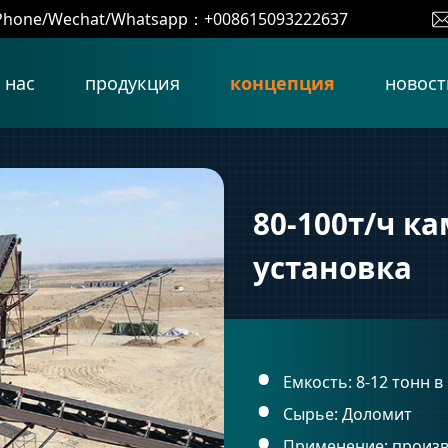
Phone/Wechat/Whatsapp：+008615093222637
 нас
продукция
концепция
новост
80-100т/ч к
установка
Емкость: 8-12 тонн в
Сырье: Доломит
Применение: произво