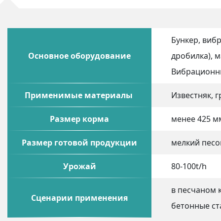
Бункер, виб
Основное оборудование
дробилка), 
Вибрационны
Применимые материалы
Известняк, г
Размер корма
менее 425 м
Размер готовой продукции
мелкий песок
Урожай
80-100t/h
в песчаном 
Сценарии применения
бетонные ст