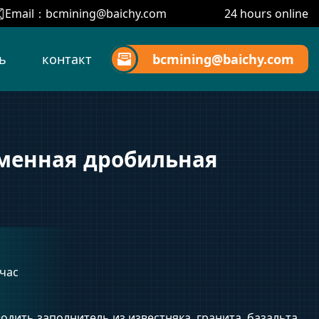
Email：
bcmining@baichy.com
24 hours online
ь
контакт
bcmining@baichy.com
аменная дробильная
 час
дить заполнитель из известняка, гранита, базальта,