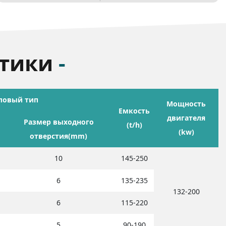
стики
-
ловый тип
Мощность
Емкость
двигателя
Размер выходного
(t/h)
(kw)
отверстия(mm)
10
145-250
6
135-235
132-200
6
115-220
5
90-190