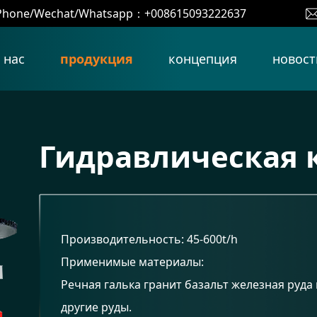
Phone/Wechat/Whatsapp：+008615093222637
 нас
продукция
концепция
новост
Гидравлическая 
Производительность: 45-600t/h
Применимые материалы:
Речная галька гранит базальт железная руда
другие руды.