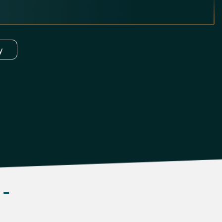
у
а
-