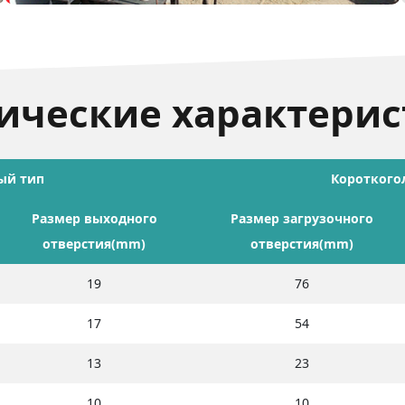
ические характери
ый тип
Короткого
Размер выходного
Размер загрузочного
отверстия(mm)
отверстия(mm)
19
76
17
54
13
23
10
10