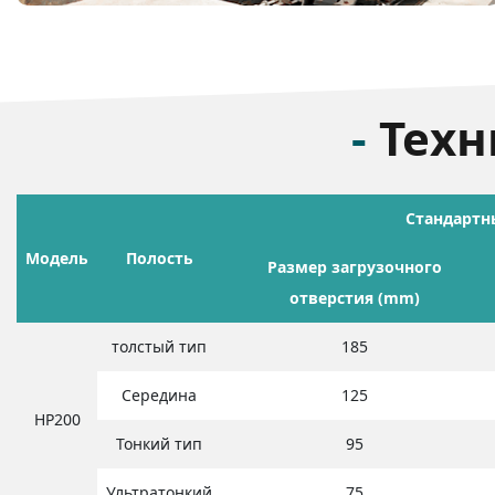
-
Техн
Стандартн
Модель
Полость
Размер загрузочного
отверстия (mm)
толстый тип
185
Середина
125
HP200
Тонкий тип
95
Ультратонкий
75