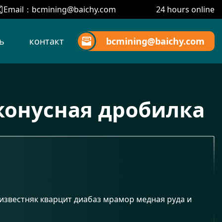
Email：
bcmining@baichy.com
24 hours online
ь
контакт
bcmining@baichy.com
конусная дробилка
 известняк кварцит диабаз мрамор медная руда и