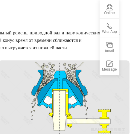
Online
WhatApp
льный ремень, приводной вал и пару конических зубчатых
й конус время от времени сближаются и
ал выгружается из нижней части.
Email
Message