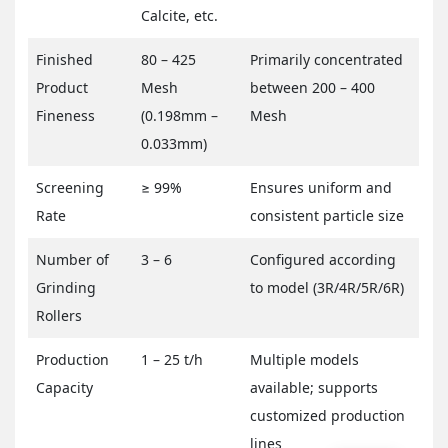
Calcite, etc.
Finished
80 – 425
Primarily concentrated
Product
Mesh
between 200 – 400
Fineness
(0.198mm –
Mesh
0.033mm)
Screening
≥ 99%
Ensures uniform and
Rate
consistent particle size
Number of
3 – 6
Configured according
Grinding
to model (3R/4R/5R/6R)
Rollers
Production
1 – 25 t/h
Multiple models
Capacity
available; supports
customized production
lines